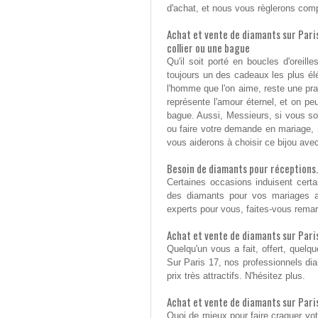
d'achat, et nous vous règlerons com
Achat et vente de diamants sur Paris 
collier ou une bague
Qu'il soit porté en boucles d'oreill
toujours un des cadeaux les plus élég
l'homme que l'on aime, reste une pr
représente l'amour éternel, et on peu
bague. Aussi, Messieurs, si vous sou
ou faire votre demande en mariage, 
vous aiderons à choisir ce bijou avec
Besoin de diamants pour réceptions.
Certaines occasions induisent cer
des diamants pour vos mariages a
experts pour vous, faites-vous remar
Achat et vente de diamants sur Pari
Quelqu'un vous a fait, offert, quel
Sur Paris 17, nos professionnels di
prix très attractifs. N'hésitez plus.
Achat et vente de diamants sur Pari
Quoi de mieux pour faire craquer vo