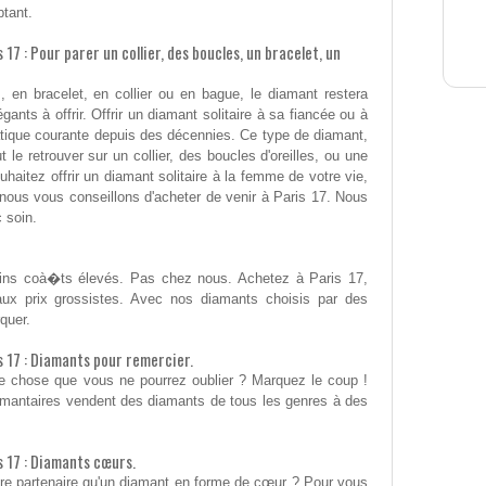
ptant.
17 : Pour parer un collier, des boucles, un bracelet, un
es, en bracelet, en collier ou en bague, le diamant restera
ants à offrir. Offrir un diamant solitaire à sa fiancée ou à
atique courante depuis des décennies. Ce type de diamant,
t le retrouver sur un collier, des boucles d'oreilles, ou une
haitez offrir un diamant solitaire à la femme de votre vie,
nous vous conseillons d'acheter de venir à Paris 17. Nous
 soin.
tains coà�ts élevés. Pas chez nous. Achetez à Paris 17,
ux prix grossistes. Avec nos diamants choisis par des
quer.
s 17 : Diamants pour remercier.
que chose que vous ne pourrez oublier ? Marquez le coup !
amantaires vendent des diamants de tous les genres à des
s 17 : Diamants cœurs.
tre partenaire qu'un diamant en forme de cœur ? Pour vous