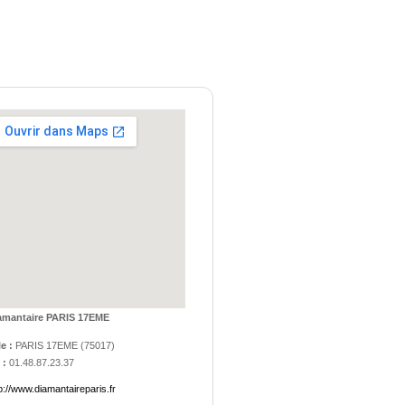
amantaire PARIS 17EME
le :
PARIS 17EME
(
75017
)
 :
01.48.87.23.37
p://www.diamantaireparis.fr