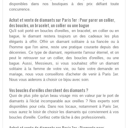
disponibles dans nos boutiques à des prix défiant toute
concurrence.
Achat et vente de diamants sur Paris 1er : Pour parer un collier,
des boucles, un bracelet, un collier ou une bague
Qu'il soit porté en boucles d'oreilles, en bracelet, en collier ou en
bague, le diamant restera toujours un des cadeaux les plus
élégants à offrir. Offrir un diamant solitaire à sa fiancée ou à
l'homme que l'on aime, reste une pratique courante depuis des
décennies. Ce type de diamant, représente l'amour éternel, et on
peut le retrouver sur un collier, des boucles d'oreilles, ou une
bague. Aussi, Messieurs, si vous souhaitez offrir un diamant
solitaire à la femme de votre vie, ou faire votre demande en
mariage, nous vous conseillons d'acheter de venir à Paris 1er.
Nous vous aiderons à choisir ce bijou avec soin.
Vos boucles d'oreilles cherchent des diamants ?
Quoi de plus jolie qu'un beau visage mis en valeur par le port de
diamants à l'éclat incomparable aux oreilles ? Nos experts sont
disponibles pour cela. Dans nos locaux, notamment à Paris 1er,
vous aurez le loisir de choisir les diamants qui conviennent à vos
boucles d'oreille. Confiez cette tâche à des professionnels.
Achat et vente de diamants sur Paris 1er : Diamants pour