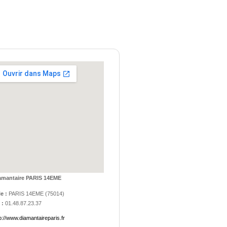
amantaire PARIS 14EME
le :
PARIS 14EME
(
75014
)
 :
01.48.87.23.37
p://www.diamantaireparis.fr