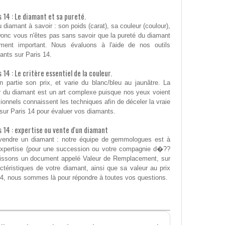
 14 : Le diamant et sa pureté.
iamant à savoir : son poids (carat), sa couleur (coulour),
). Donc vous n'êtes pas sans savoir que la pureté du diamant
ément important. Nous évaluons à l'aide de nos outils
ants sur Paris 14.
14 : Le critère essentiel de la couleur.
 partie son prix, et varie du blanc/bleu au jaunâtre. La
ur du diamant est un art complexe puisque nos yeux voient
ionnels connaissent les techniques afin de déceler la vraie
ur Paris 14 pour évaluer vos diamants.
 14 : expertise ou vente d'un diamant
u vendre un diamant : notre équipe de gemmologues est à
d'expertise (pour une succession ou votre compagnie d�??
nissons un document appelé Valeur de Remplacement, sur
actéristiques de votre diamant, ainsi que sa valeur au prix
4, nous sommes là pour répondre à toutes vos questions.