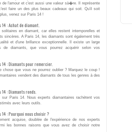
e de l'amour et c'est aussi une valeur sà�re. Il représente
c'est faire un des plus beaux cadeaux qui soit. Qu'il soit
 plus, venez sur Paris 14 !
 14 : Achat de diamant.
olitaires en diamant, car elles restent intemporelles et
ts sincères. A Paris 14, les diamants sont également très
alité et d'une brillance exceptionnelle. Il existe un large
es de diamants, que vous pourrez acquérir selon vos
s 14 : Diamants pour remercier.
que chose que vous ne pourrez oublier ? Marquez le coup !
amantaires vendent des diamants de tous les genres à des
 14 : Diamants ronds.
sur Paris 14. Nous experts diamantaires rachètent vos
estimés avec leurs outils.
 14 : Pourquoi nous choisir ?
ement acquise, doublée de l'expérience de nos experts
rmi les bonnes raisons que vous avez de choisir notre